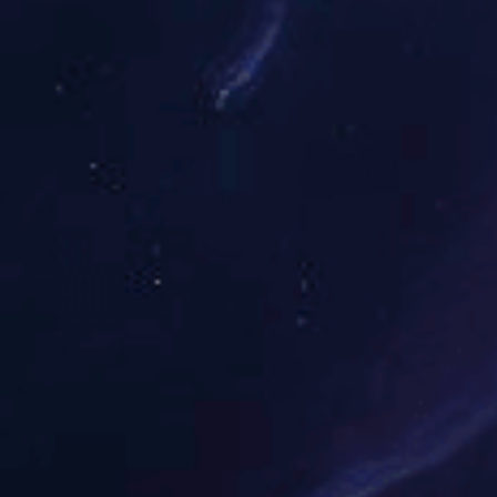
米兰体育app官网入口-米兰(中国) 中标
汕头市潮阳区财政局财政性资
米兰体育app官网入口-米兰(中国) 工程
咨询公司设计部助力联沙社区
米兰体育app官网入口-米兰(中国) 公司
成功入库南沙横沥镇工程咨询
米兰体育app官网入口-米兰(中国) 公司
成功入库南沙黄阁镇工程监理
公司入选95007部队建筑工程设计
联系我们
联系人：林经理