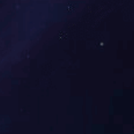
工程设计资质