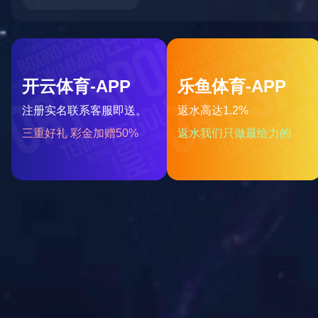
经营范围
工作模式
部门之间的协作方式
质量管理
合作工程师发展平台
招聘信息
给排水设计师
联系方式
米兰体育app官网入口