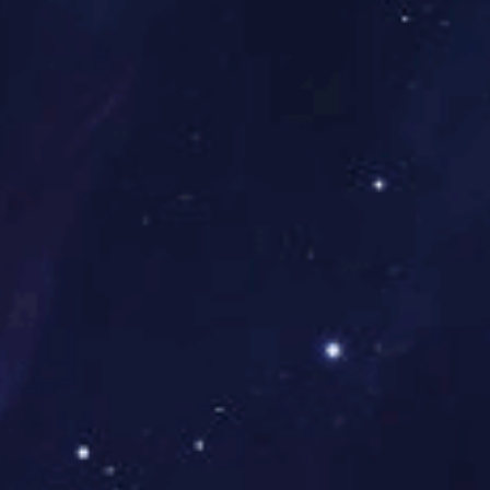
工程监理资质