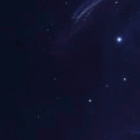
手 机：18022366030
邮 箱：767877449@qq.com
公 司：米兰体育app官网入口-米兰(中国)
地 址：广州市荔湾区浣花路浣南东街26号
206房