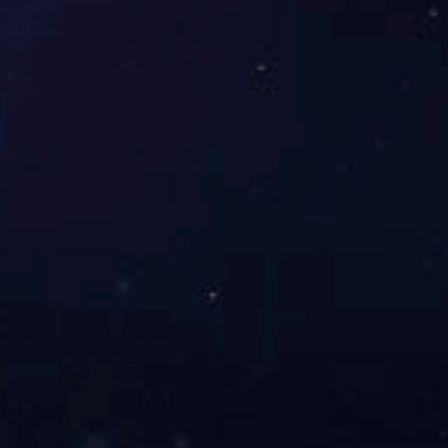
电话：020-81407316
手机：18022366030
邮箱：767877449@qq.com
地址：广州市荔湾区浣花路浣南东街26号206房
关于米兰体育
业务类型
米兰体育app官网
app官网入口-米
入口
工程监理
兰(中国)
代建
公司简介
工程造价咨询
经营范围和工作
模式
工程招标代理
政府采购
工程设计