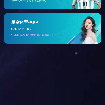
社区
米兰体育app官网入口-米兰(中国) 公司成功入库南沙横沥镇工程
咨询
米兰体育app官网入口-米兰(中国) 公司成功入库南沙黄阁镇工程
监理
公司入选95007部队建筑工程设计
联系我们
联系人：林经理
手 机：18022366030
邮 箱：767877449@qq.com
公 司：米兰体育app官网入口-米兰(中国)
地 址：广州市荔湾区浣花路浣南东街26号206房