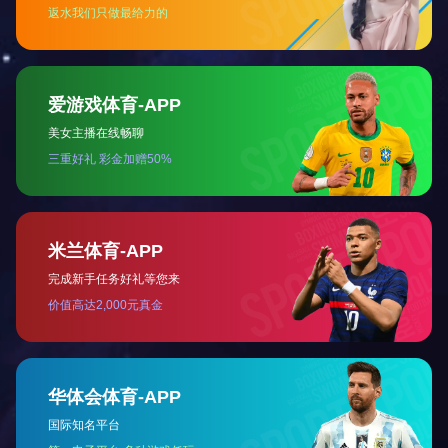
米兰体育app官网入口-米兰(中国) 公司成功入库南沙横沥镇工程
咨询
米兰体育app官网入口-米兰(中国) 公司成功入库南沙黄阁镇工程
监理
公司入选95007部队建筑工程设计
联系我们
联系人：林经理
手 机：18022366030
邮 箱：767877449@qq.com
公 司：米兰体育app官网入口-米兰(中国)
地 址：广州市荔湾区浣花路浣南东街26号206房