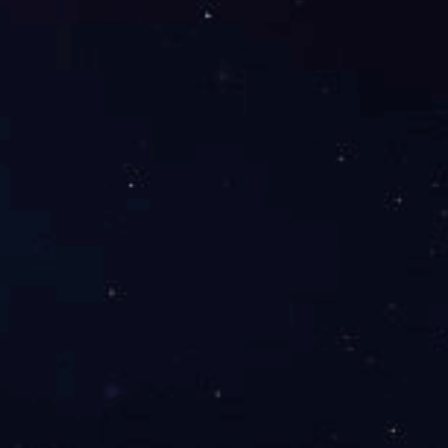
下一个：
全过程工程咨询