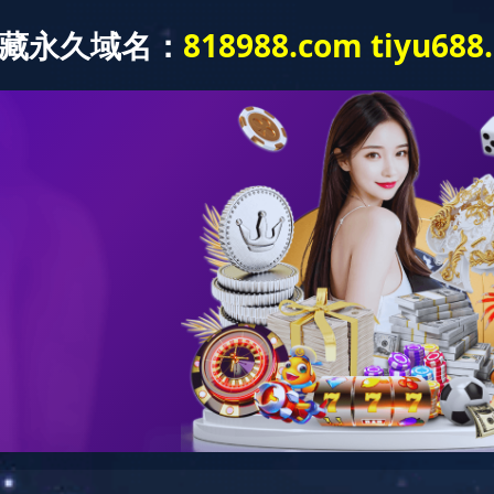
公司简介
经营范围
业务类型
招标和