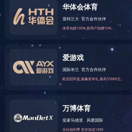
您的位置：
米兰体育app官网入口-米兰(中国)
>
业务
导航栏目
业务
代建
工程设计
全过程工程咨询
工程监理