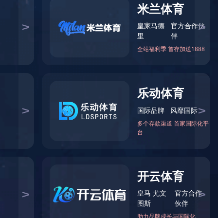
优势和工作模式
规模的农村给排水项目。