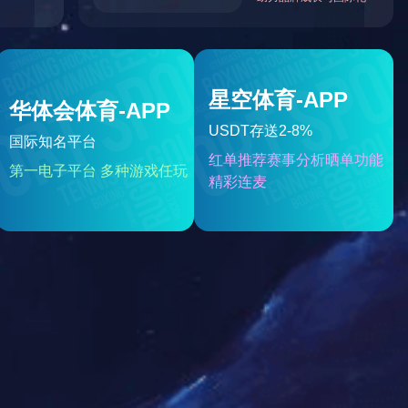
设计排水图；