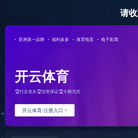
米兰体育app官网入口
欢迎光临~米兰体育app官网入口-米兰(中国)
米兰体育app官网入口-米兰(中国)
米兰体育app官网入口
联系方式